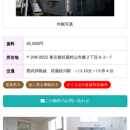
外観写真
45,000円
賃料
〒208-0022 東京都武蔵村山市榎２丁目６２−７
所在地
西武拝島線 武蔵砂川駅 バス15分 バス停４分
交通
更新料０
追い焚き機能付き
さくらゼロ賃貸対応物件
この物件のお問い合わせ