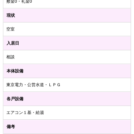
敷金0・礼金0
現状
空室
入居日
相談
本体設備
東京電力・公営水道・ＬＰＧ
各戸設備
エアコン１基・給湯
備考