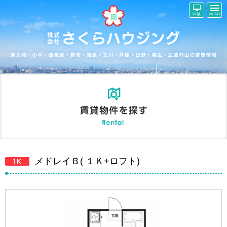
PC版
MENU
メドレイＢ( １Ｋ+ロフト)